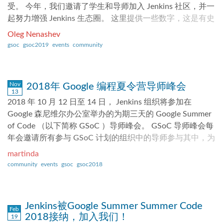
受。 今年，我们邀请了学生和导师加入 Jenkins 社区，并一
clean...
并且很容易从 IDE 中运行基准测试，就像单元测试一样。
起努力增强 Jenkins 生态圈。 这里提供一些数字，这是有史
你可以很容易地通过使用 Java 方法或使用 Jenkins 配置即
以来最大的一次 GSoC，今年共有206个组织参与。并且，
代码插件来配置基准并将路径传递到 YAML 文件。 要从您
Oleg Nenashev
希望对 Jenkins 而言也是最大的一年。 我们有25个 项目想
的插件运行基准测试，您需要做以下工作： 将所需的最低
gsoc
gsoc2019
events
community
法，而且有超过30个准导师（不断增多！）。 这已经超过
Jenkins 版本升级到2.60.3或更高版本 将 Plugin-POM 升级
了2016年以及2018年的总和。 有很多的插件，特别兴趣小
到 ≥ 3.46 的版本或手动更新 Jenkins 测试工具到 ≥ 2.51 的
组以及子项目已经加入了今年的 GSoC.而且，我们已经收到
版本 现在，要运行基准测试，您需要有一个包含 @Test 的
Nov
2018年 Google 编程夏令营导师峰会
了十几个学生的消息以及第一次贡献，耶！ 下一步？ GSoC
基准测试运行程序，以便它可以像 JUnit 测试一样运行。 从
13
已经正式启动，请期待更多的学生在我们的 Gitter 频道和邮
2018 年 10 月 12 日至 14 日， Jenkins 组织将参加在
测试方法内部，可以使用 JMH 提供的 OptionsBuilder 来配
件列表中联系项目。 在特别兴趣小组和子项目频道中已经
Google 森尼维尔办公室举办的为期三天的 Google Summer
置基准。 例如： public class BenchmarkRunner { @Test ...
有了很多沟通。 我们会努力帮助学生找到他们感兴趣的项
of Code （以下简称 GSoC ）导师峰会。 GSoC 导师峰会每
目，在这个领域探索，并帮助他们在4月9日的截止日前准备
年会邀请所有参与 GSoC 计划的组织中的导师参与其中，为
好他们的项目提议。 然后，我们将会继续这个申请，选择
大家提供互相学习、交流互通的机会。此次是 Jenkins 导师
martinda
项目并分配导师团队。 所有关于 Jenkins GSoC 的信息都可
们继 2016 年首次参与此峰会后的第二度参会。 今年，破例
community
events
gsoc
gsoc2018
以在 子项目页面上找到。 我是一个学生。如何申请？ 在 学
地有三位 Jenkins GSoC 导师获邀出席峰会。在通常情况
生的信息页面中有完整的申请指导。 我们鼓励感兴趣的学
下，大会会邀请两位导师，但当有人无法参会时， Google
生尽早联系 Jenkins 社区并开始探索项目。所有的项目在对
会从候补名单中随机抽取补位导师。 Jenkins 组织今年很幸
Jenkins被Google Summer Summer Code
应的页面上都有聊天室与邮件列表。 我们也会为学生组织
运地获得了额外的一个导师名额。此次参会的三位导师分别
Feb
2018接纳，加入我们！
19
工作日的会议，在这些会议上你可以见到管理员和导师，并
是 Oleg Nenashev， Jeff Pearce 和 Martin d’Anjou。 值得