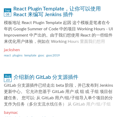
一。该插件还具有一个新的 UI，将来会有更多改进。 该插
React Plugin Template，让你可以使用
件支持三种类型的角色，分别适用于 Jenkins 中的不同位
Sep
React 来编写 Jenkins 插件
08
置。 * 全局角色：适用于 Jenkins 的所有地方 * 代理角色：
模板地址 React Plugin Template 起因 这个模板是笔者在今
限制连接到您的实例的多个代理的权限 * 文件夹角色：适用
年的 Google Summer of Code 中的项目 Working Hours - UI
于文件夹内组织的多个作业 角色策略插件的性能改进 与角
Improvement 中产出的。由于我们想使用 React 的一些组件
色策略插件不同，此插件不使用正则表达式来查找匹配的项
来优化用户体验，例如在 Working Hours 里面我们想用
目和代理，从而改善了我们的性能并简化了管理员的工作。
ReactDatepicker 来帮助用户选择日期，于是整个 Working
为了减少需要管理的角色数量，通过文件夹角色授予文件夹
jackshen
Hours 插件的前端部分都试图用 React 来编写，而由于
的权限将继承其所有子项。这对于通过单个角色访问多个项
react
plugins
template
gsoc
gsoc2019
Jenkins 的传统插件编写主要还是用的 Jelly ，一套类似 JSP
目很有用。同样，一个代理角色可以应用于多个代理，并分
的后端渲染引擎，因此笔者在一开始也踩了不少坑。以至于
配给多个用户。 此插件的设计目的是在权限检查方面优于
想到，可以抽象出一套插件的脚手架来帮助有相似需求的同
角色策略插件。这些改进是使用我在 GSOC 项目的第一阶
Aug
介绍新的 GitLab 分支源插件
学。 链接： GSoC：Working Hours UI Improvement
段创建的 micro-benchmark framework 来衡量的。两个插
23
https://summerofcode.withgoogle.com/projects/#61127351
GitLab 分支源插件已经走出 beta 阶段，并已发布到 Jenkins
件相同配置的基准测试表明，与角色策略 2.13 中的全局角
Github：Working Hours 插件
更新中心。 它允许您基于 GitLab 用户 或 组 或 子组 项目创
色相比，500 个全局角色的权限检查速度提高了 934 倍，角
https://github.com/jenkinsci/working-hours-plugin 概述 在
建任务。 您可以: 从 GitLab 用户/组/子组导入单个项目的分
色策略 2.13 本身包含一些性能改进。将文件夹角色与角色
以往，我们可以使用 Jelly 来开发 Jenkins 插件的前端部
支作为任务（多分支流水线任务） 从 GitLab 用户/组/子组
策略的项目角色进行比较，对于 250 个组织在 150 个用户
分，同时一些请求可以绑定到对应的类，但是当我们想要更
导入所有或部分项目的分支作为任务（GitLab 组任务或
的实例上的两级深层文件夹中的项目，对作业的访问权限检
baymac
高程度地去自定义插件界面的时候，Jelly 就显得捉襟见肘
GitLab 文件夹组织） GitLab 组项目对项目进行扫描， 根据