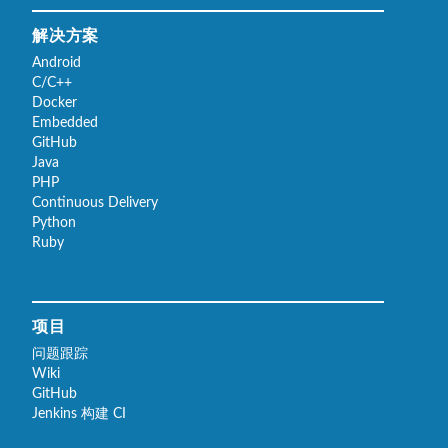
解决方案
Android
C/C++
Docker
Embedded
GitHub
Java
PHP
Continuous Delivery
Python
Ruby
项目
问题跟踪
Wiki
GitHub
Jenkins 构建 CI