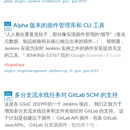
查几乎快了 15 倍。您可以在 此处 看到基准和结果比较。
gitlab
plugins
pipeline
multibranch
gsoc
gsoc2019
了。这就是这个模板的目的，帮助开发者使用 React 来开发
设置的规则导入流水线任务。 导入项目之后， Jenkins 立即
Jenkins 配置作为代码支持 该插件支持 Jenkins 的“代码即配
一个插件。 同时，有了 React ，我们就可以使用很多基于
基于 Jenkinsfile 流水线脚本运行任务并且将状态通知到
置”功能，因此您无需通过 Web UI 即可配置权限。YAML 配
React 的库，webpack 也可以帮助我们更安全更高效地使用
GitLab 流水线状态。 这个插件与其他分支源插件不同，它
置如下所示： jenkins: authorizationStrategy: folderBased:
Jul
Alpha 版本的插件管理库和 CLI 工具
js 库。 特点 集成 React 开发者可以使用 React 充分控制 UI
提供了 GitLab 服务器配置，可以在系统配置中配置。
...
02
使用了 Iframe Iframe 隔离了之前 Jenkins 添加的一些 js 库
Jenkins 配置即代码 (JCasC) 也可以用于配置服务器。 要想
"人人都在重复造轮子，部分像实现插件管理的"细节"（签名
会造成的影响，例如 Prototype.js。 使用...
了解更多关于服务器配置的信息，请参考我之前的博客。
元数据、制品校验和从核心独立出来的插件…​）。 很明显，
要求 Jenkins - 2.176.2 (LTS) GitLab - v11.0+ 创建任务 要创
Jenkins 应该为实时 Jenkins 实例之外的插件安装提供充足
建多分支流水线任务（使用 GitLab 分支源）或 GitLab 组任
的工具。" JENKINS-53767 我的 Google Summer of Code
务，您必须将 GitLab 个人访问令牌添加到服务端配置。 凭
project 项目试图解决这个问题，方法是创建一个库，该库
stopalopa
据用于获取项目的元数据，并在 GitLab 服务器上设置
将在 Jenkins 的不同实现中统一插件管理逻辑，并提供一个
plugins
pluginmanagement
platform-sig
cli
gsoc
gsoc2019
hook。 如果令牌具有管理访问权限，您还可以设置 系统
可以使用户轻松下载插件并在 Jenkins 启动之前查看插件信
Hook，而 Web Hook 可以从任何用户令牌设置。 创建多分
息的 CLI 工具。 我很高兴分享我们刚刚发布的 Alpha 版
支流水线任务 转到 Jenkins > 新建任务 > 多分支流水线 > 添
本，您可以在此处查看！ GSoC 阶段1 更新 当我考虑将插件
Jun
多分支流水线任务对 GitLab SCM 的支持
加源 > GitLab 项目 Server - 从下拉菜单中选择所需的...
管理器从 Jenkins 核心中移出时，由于依赖项的复杂性和数
29
量，这最终成为了最具挑战性的第一步。相反，我们决定首
这是在 GSoC 2019中的一个 Jenkins 项目。 我们正致力于
先将 Jenkins Docker 中的 install-plugins.sh bash 脚本转换
增加多分支流水线任务和文件夹组织对 GitLab 的支持。 这
为 Java。 install-plugins.sh 脚本存在多个问题，即它是
个计划是创建以下插件： GitLab API 插件 - 包装 GitLab
bash 脚本并且扩展性有限，此外，它不会检索所有最新的
Java APIs。 GitLab 分支源插件 - 包括两个包：