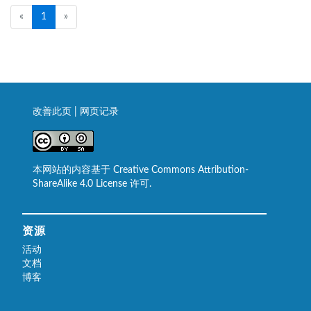
by Google, to work on well-defined projects to...
到 Jenkins 社区。 如果需要特殊的专业知识，GSoC 组织管
«
1
»
理员会帮助寻找顾问。 重要的日前 3月11日 - 停止新的
GSoC 项目提议 4月9日 - 停止接受学生的申请 5月6日 -...
改善此页
|
网页记录
本网站的内容基于 Creative Commons Attribution-
ShareAlike 4.0 License 许可.
资源
活动
文档
博客