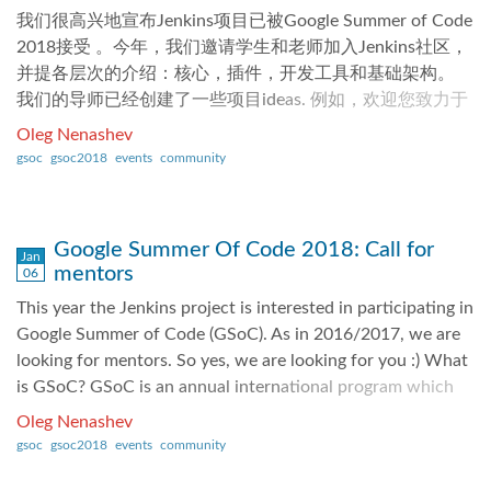
我们很高兴地宣布Jenkins项目已被Google Summer of Code
向他们提问。 另外，加入我们的 Gitter 频道和 邮件列表，
一提的是，导师峰会并不是一个传统意义上只需要你坐着聆
2018接受 。今年，我们邀请学生和老师加入Jenkins社区，
以便收到项目中即将到来的事情。 3月25日开放申请，但你
听演讲者内容的会议；恰恰相反的是，导师峰会是一场无条
并提各层次的介绍：核心，插件，开发工具和基础架构。
现在就可以准备了！利用这段申请前的时间来讨论并改进你
件、无限制的会议，受邀导师将邀请与会人员在会议时间内
我们的导师已经创建了一些项目ideas. 例如，欢迎您致力于
的项目提议。 我们也建议你着手熟悉 Jenkins 并开始探索你
进行主题讨论，大家可以畅所欲言。 以下是会议内容提要
新的Configuration-as-Code initiative或者帮助编写代码覆盖
的提议的领域。项目的想法包括快速开始的指导，以及有助
10月12日 星期五 会前会议 导师们召开了一次简短的会前
Oleg Nenashev
率插件. If you like test automation, there is a proposal to
于初期研究时对新手友好的问题。 如果没有看到任何感兴
会，总结并反思 Jenkins 在 2018 年 GSoC 计划中的参与和
gsoc
gsoc2018
events
community
Jenkins Acceptance Test Harness. Over the next weeks we
趣的，你可以 提出你自己的项目想法或者 查看由其他参与
贡献，并提出 2019 年的一些计划。我们在 2018 年的
plan to extend this list by new even more project ideas. All
GSoC 的 组织提出的想法。 我想要成为一名导师。会不会
Jenkins 大会上遇见了 Lloyd，并受 Lloyd Chang 的邀请参加
information about the Jenkins GSoC is available on its
太晚了？ 不晚！我们正在寻找更多的项目想法，以及
了本次峰会。在此，我们对 Lloyd 的加入深表感谢。 2019
Google Summer Of Code 2018: Call for
subproject page. 我是学生。我如何申请？ See Information
Jan
Jenkins 的贡献者或用户中对 Jenkins 富有热情并想要指导
年我们的一些想法是： 将项目提案移至独立的 Google 文档
mentors
06
for students for application guidelines. First step is to join
学生的人。 无须底层经验，导师可以和学生一起研究项目
为潜在导师和项目倡导者创建的可供提交的模板 为
This year the Jenkins project is interested in participating in
discussions in the mailing lists in order to introduce...
并给出技术指导。 我们尤其对 Java 技术栈方向感兴趣，以
Jenkins...
Google Summer of Code (GSoC). As in 2016/2017, we are
及一些新的技术和领域（例如：Kubernetes, IoT, Python,
looking for mentors. So yes, we are looking for you :) What
Go 或者其他的）。 你可以提议一个新项目或者加入已有
is GSoC? GSoC is an annual international program which
的。查看博客 寻找导师以及 导师的信息中的细节。 如果你
encourages college-aged students to participate with open
想要提议一个新项目，那么请在3月11日之前完成，以便学
Oleg Nenashev
source projects during the summer break between classes.
生有时间探索并准备他们的提议。 今年，导师并不必须要
gsoc
gsoc2018
events
community
Students accepted into the program receive a stipend, paid
有 Jenkins 开发上的很强的专业知识。目标是指导学生参与