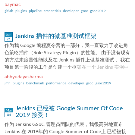
更新中心的元数据。 Alpha 版本详情 模仿官方 Jenkins
io.jenkins.plugins.gitlabserverconfig - 管理服务器配置和
baymac
Docker 镜像中 install-plugins.sh 脚本中的操作，新的插件
Web hooks 管理。理想情况下应该在另一个名为 GitLab
gitlab
plugins
pipeline
credentials
developer
gsoc
gsoc2019
管理库接收插件列表、它们的版本和（或） URL，从中可以
Plugin 的插件中。 未来，这个包应该移动到新的插件中。
下载插件，并下载所需的插件及其依赖。插件从更新中心下
io.jenkins.plugins.gitlabbranchsource - 为多分支流水线任务
载到指定目录，然后可以加载到 Jenkins 中。当前，可以通
（包括 Merge Requests ）和文件夹组织添加 GitLab 分支
Jun
Jenkins 插件的微基准测试框架
过 plugins.txt 文件和（或） -plugins 的 cli 选项指定要下载
源。 现状 完全支持自由风格的任务和流水线（单分支）任
21
的插件，我们计划进一步扩展可以接收的输入格式。 还支
务。 部分支持多分支流水线任务（没有 MRS 检测）。 不支
作为我 Google 编程夏令营的一部分，我一直致力于改进角
持用于不同更新中心的自定义版本说明符。 该库将首先检
持 Gitlab 文件夹组织。 这个项目的目标 实现一个依赖于
色策略插件（Role Strategy Plugin）的性能。 由于没有现有
查当前是否在用户指定的下载位置或用户指定的 Jenkins
Gitlab API 插件的轻量级 Gitlab 插件。 遵循3个独立插件的
的方法来度量性能以及在 Jenkins 插件上做基准测试， 我在
war 文件中安装了任何请求的插件。如果要求更高版本或更
约定，即 GitLab 插件，GitLab API 插件，GitLab 分支源插
项目第一阶段的工作是创建一个框架在一个 Jenkins 实例中
高版本作为依赖项，则将忽略或升级已安装的插件。确定插
件。 实现 Gitlab 分支源插件，支持多分支管道作业。 支持
运行 Jenkins 插件中的基准测试。 为了让我们的工作更容易
abhyudayasharma
件下载 URL 后，库将下载插件并解析和下载其依赖。 这仅
新的 Jenkins 特性，例如 Jenkins 代码即配置 (JCasC)， 增
些，我们选择了 Java微基准测试工具来运行这些基准。 这
jmh
plugins
benchmark
performance
developer
gsoc
gsoc2019
仅是个开始：插件管理器库和 cli 工具仍在开发中。 有关
量式工具。 清晰高效的设计。 支持新的 SCM 特性 APIs。
使我们能够可靠地度量对时间要求严格的功能的性能，将有
CLI 选项以及如何运行该工具的最新信息，请参见存储库
支持 Java 8 及更高版本。 构建插件 这个插件还没有二进制
助于让 Jenkins 为每个人更快的运转。 最近在 Jenkins 单元
README.md...
文件可用，因为这个插件还处于非常早期的 alpha 阶段，还
测试工具2.50中发布了微基准测试框架。 下面的博客文章
Jenkins 已经被 Google Summer Of Code
没有为公众准备好。 如果您想尽早介入，可以尝试自己从
展示了如何在插件中运行基准测试。 介绍 该框架通过为
Mar
2019 接受！
04
源代码构建它。 安装： 将源代码签出到您的本地机器上：
JMH 基准的每个 fork 启动一个临时的 Jenkins 实例来运
作为 Jenkins GSoC 管理员团队的代表，我很高兴地宣布
git clone https://github.com/baymac/gitlab-branch-source-
行， 就像 Jenkins 测试工具中的 JenkinsRule。 基准测试是
Jenkins 在 2019年的 Google Summer of Code上 已经被接
plugin.git cd gitlab-branch-source-plugin 安装插件： mvn
直接从 JUnit 测试运行的，它允许在运行过程中失败构建，