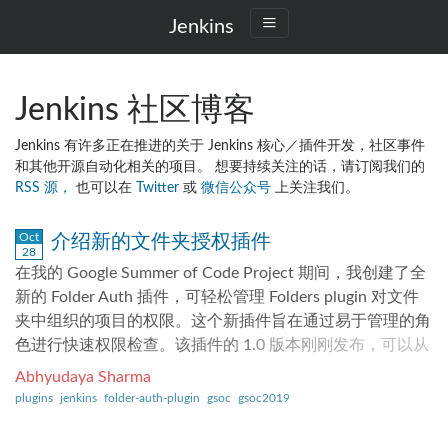
Jenkins
Jenkins 社区博客
Jenkins 有许多正在推进的关于 Jenkins 核心／插件开发，社区事件
和其他开源自动化相关的项目。 想要持续关注的话，请订阅我们的
RSS 源，
也可以在
Twitter
或
微信公众号
上关注我们。
Oct
介绍新的文件夹授权插件
28
在我的 Google Summer of Code Project 期间，我创建了全
新的 Folder Auth 插件，可轻松管理 Folders plugin 对文件
夹中组织的项目的权限。这个新插件旨在通过易于管理的角
色进行快速权限检查。该插件的 1.0 版本刚刚发布，可以从
您的 Jenkins 更新中心下载。 该插件的灵感来自角色策略插
Abhyudaya Sharma
件，可改善性能并简化角色管理。开发该插件是为了解决
plugins
jenkins
folder-auth-plugin
gsoc
gsoc2019
Role Strategy Plugin 在许多角色上的性能限制。同时，该插
件通过文件夹解决了 Jenkins 中组织项目最受欢迎的方式之