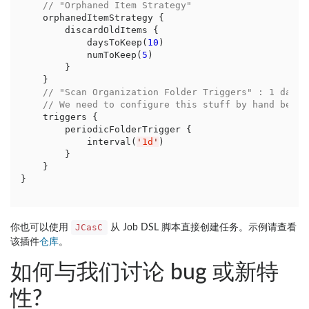
// "Orphaned Item Strategy"
    orphanedItemStrategy {

        discardOldItems {

            daysToKeep(
10
)

            numToKeep(
5
)

        }

    }

// "Scan Organization Folder Triggers" : 1 day
// We need to configure this stuff by hand becau
    triggers {

        periodicFolderTrigger {

            interval(
'
1d
'
)

        }

    }

}
JCasC
你也可以使用
从 Job DSL 脚本直接创建任务。示例请查看
该插件
仓库
。
如何与我们讨论 bug 或新特
性?