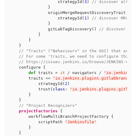
                    strategyId(
3
) 
// discover all br
                }

                originMergeRequestDiscoveryTrait {

                    strategyId(
1
) 
// discover MRs an
                }

                gitLabTagDiscovery() 
// discover tag
            }

        }

    }

// "Traits" ("Behaviours" in the GUI) that are N
// For some 'traits, we need to configure this s
// https://issues.jenkins.io/browse/JENKINS-4550
    configure {

def
 traits = 
it
 / navigators / 
'
io.jenkins.p
        traits << 
'
io.jenkins.plugins.gitlabbranchso
            strategyId(
2
)

            trust(
class
: 
'
io.jenkins.plugins.gitlabb
        }

    }

// "Project Recognizers"
projectFactories
 {

        workflowMultiBranchProjectFactory {

            scriptPath 
'
Jenkinsfile
'
        }

    }
