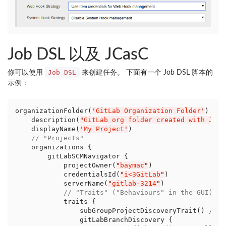
Job DSL 以及 JCasC
Job DSL
你可以使用
来创建任务。 下面有一个 Job DSL 脚本的
示例：
organizationFolder(
'
GitLab Organization Folder
'
) {

    description(
"
GitLab org folder created with Job 
    displayName(
'
My Project
'
)

// "Projects"
    organizations {

        gitLabSCMNavigator {

            projectOwner(
"
baymac
"
)

            credentialsId(
"
i<3GitLab
"
)

            serverName(
"
gitlab-3214
"
)

// "Traits" ("Behaviours" in the GUI) th
            traits {

                subGroupProjectDiscoveryTrait() 
// d
                gitLabBranchDiscovery {
