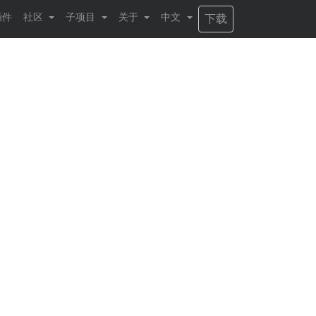
插件
社区
子项目
关于
中文
下载