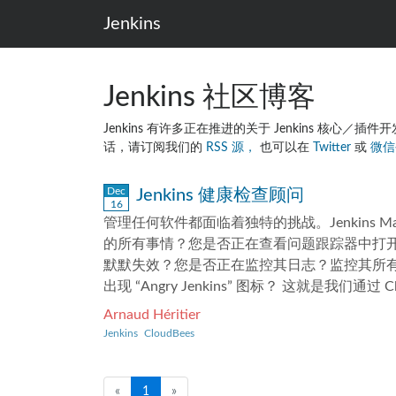
Jenkins
Jenkins 社区博客
Jenkins 有许多正在推进的关于 Jenkins 核
话，请订阅我们的
RSS 源，
也可以在
Twitter
或
微
Dec
Jenkins 健康检查顾问
16
管理任何软件都面临着独特的挑战。Jenkins Mas
的所有事情？您是否正在查看问题跟踪器中打开的每个新
默默失效？您是否正在监控其日志？监控其所有
出现 “Angry Jenkins” 图标？ 这就是我们通过 Clou
CloudBees，我们拥有多年为使用 Jenkins
Arnaud Héritier
品，例如 CloudBees Core。因此，我们的
Jenkins
CloudBees
何地方都无法获得。 当我们的工程师创建一个
规则来检测客户提供的 support bundle
题。 经过多年的内部使用，我们决定与社区共享此
«
1
»