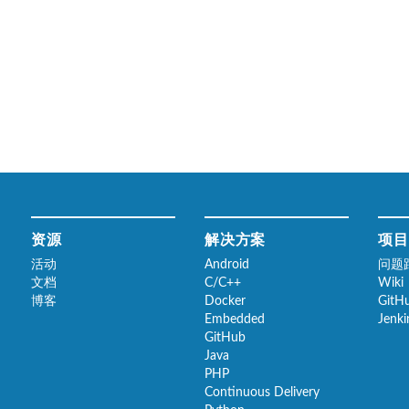
资源
解决方案
项目
活动
Android
问题
文档
C/C++
Wiki
博客
Docker
GitH
Embedded
Jenk
GitHub
Java
PHP
Continuous Delivery