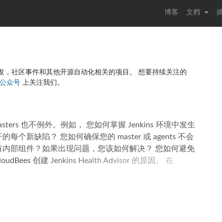
博客
文档
心／插件开发，社区事件和其他开源自动化相关的项目。 想要持续关注的
信公众号
上关注我们。
ters 也不例外。例如， 您如何掌握 Jenkins 环境中发生
缺陷？ 您如何确保您的 master 或 agents 不会
内部组件？如果出现问题，您该如何解决？ 您如何避免
dBees 创建 Jenkins Health Advisor 的原因。 在
 的客户提供支持的经验，其中包括基于 Jenkins 构建的专有产
支持团队由拥有 Jenkins 知识的自动化专家组成，您在其他任
平台时，便会开始自动运行状况检查，以便他们可以编写
s 中的已知问题，并将其重定向到所需的知识源以诊断和解决问
服务，我们很高兴为 每个 Jenkins 用户推出一项新的