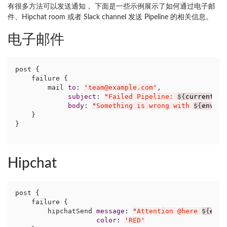
有很多方法可以发送通知， 下面是一些示例展示了如何通过电子邮
件、Hipchat room 或者 Slack channel 发送 Pipeline 的相关信息。
电子邮件
post {

    failure {

        mail 
to
: 
'
team@example.com
'
,

subject
: 
"
Failed Pipeline: 
${
currentBui
body
: 
"
Something is wrong with 
${
env.BU
    }

}
Hipchat
post {

    failure {

        hipchatSend 
message
: 
"
Attention @here 
${
env.
color
: 
'
RED
'