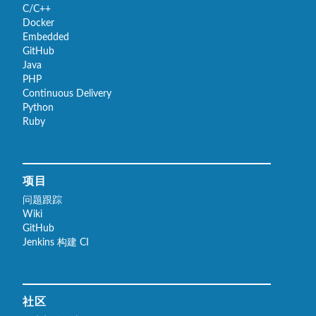
C/C++
Docker
Embedded
GitHub
Java
PHP
Continuous Delivery
Python
Ruby
项目
问题跟踪
Wiki
GitHub
Jenkins 构建 CI
社区