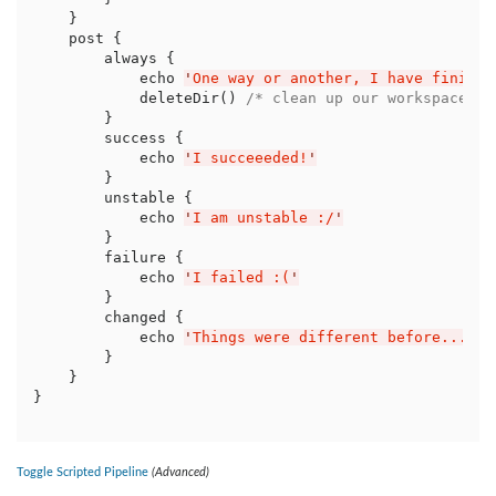
    }

    post {

        always {

            echo 
'
One way or another, I have finishe
            deleteDir() 
/* clean up our workspace */
        }

        success {

            echo 
'
I succeeeded!
'
        }

        unstable {

            echo 
'
I am unstable :/
'
        }

        failure {

            echo 
'
I failed :(
'
        }

        changed {

            echo 
'
Things were different before...
'
        }

    }

}
Toggle Scripted Pipeline
(Advanced)