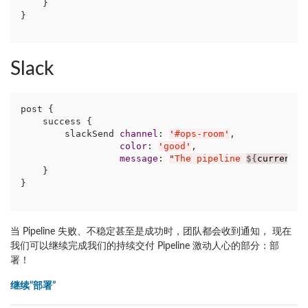
    }

}
Slack
post {

    success {

        slackSend 
channel
: 
'
#ops-room
'
,

color
: 
'
good
'
,

message
: 
"
The pipeline 
${
currentBu
    }

}
当 Pipeline 失败、不稳定甚至是成功时，团队都会收到通知， 现在
我们可以继续完成我们的持续交付 Pipeline 激动人心的部分：部
署！
继续“部署”