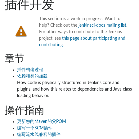
插件开发
This section is a work in progress. Want to
help? Check out the
jenkinsci-docs mailing list
.
For other ways to contribute to the Jenkins
project, see
this page about participating and
contributing
.
章节
插件构建过程
依赖和类的加载
How code is physically structured in Jenkins core and
plugins, and how this relates to dependencies and Java class
loading behavior.
操作指南
更新您的Maven的父POM
编写一个SCM插件
编写流水线兼容的插件