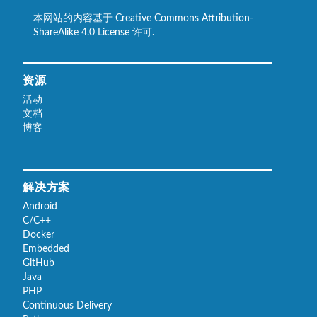
本网站的内容基于 Creative Commons Attribution-
ShareAlike 4.0 License 许可.
资源
活动
文档
博客
解决方案
Android
C/C++
Docker
Embedded
GitHub
Java
PHP
Continuous Delivery