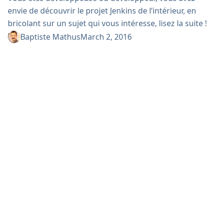
envie de découvrir le projet Jenkins de l’intérieur, en
bricolant sur un sujet qui vous intéresse, lisez la suite !
Mercredi 9 mars, le Toulouse Jenkins Area Meetup
Baptiste Mathus
March 2, 2016
organise à Toulouse un Hackergarten Jenkins,
occasion idéale pour faire ses premiers pas dans la
communauté assisté(e) d’un contributeur au projet.
Hackergart quoi ? Hackergarten est un mot qui
provient de la...