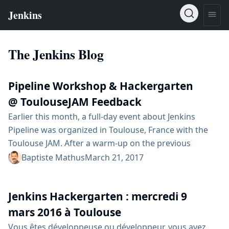
The Jenkins Blog
Pipeline Workshop & Hackergarten
@ ToulouseJAM Feedback
Earlier this month, a full-day event about Jenkins
Pipeline was organized in Toulouse, France with the
Toulouse JAM. After a warm-up on the previous
Tuesday where Michaël Pailloncy had given a talk at
Baptiste Mathus
March 21, 2017
the local Toulouse Devops user group about Jenkins
Pipeline ecosystem, we were ready for more digging
Jenkins Hackergarten : mercredi 9
:-). The agenda We had planned the day in two parts:
Morning would be a...
mars 2016 à Toulouse
Vous êtes développeuse ou développeur, vous avez